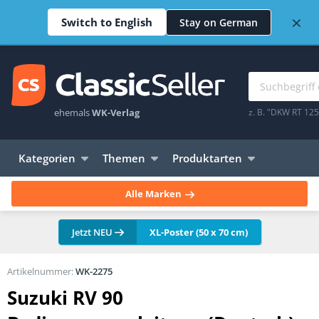
×
Switch to English
Stay on German
ehemals
WK-Verlag
z. B. "DKW RT 12
Kategorien
Themen
Produktarten
Alle Marken
Jetzt NEU
XL-Poster (50 x 70 cm)
Artikelnummer:
WK-2275
Suzuki RV 90