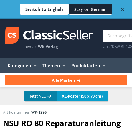
×
Switch to English
Stay on German
ehemals
WK-Verlag
z. B. "DKW RT 12
Kategorien
Themen
Produktarten
Alle Marken
Jetzt NEU
XL-Poster (50 x 70 cm)
Artikelnummer:
WK-1386
NSU RO 80 Reparaturanleitung