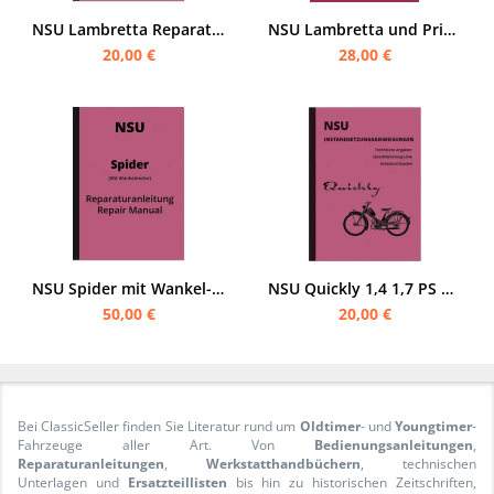
NSU Lambretta Reparaturanleitung Motorroller Werkstatthandbuch
NSU Lambretta und Prima Autoroller Reparaturanleitung Instandsetzungsanweisungen
20,00 €
28,00 €
NSU Spider mit Wankel-Motor Reparaturanleitung Werkstatthandbuch
NSU Quickly 1,4 1,7 PS N L T TTK S 2 Reparaturanleitung Werkstatthandbuch
50,00 €
20,00 €
Bei ClassicSeller finden Sie Literatur rund um
Oldtimer
- und
Youngtimer
-
Fahrzeuge aller Art. Von
Bedienungsanleitungen
,
Reparaturanleitungen
,
Werkstatthandbüchern
, technischen
Unterlagen und
Ersatzteillisten
bis hin zu historischen Zeitschriften,