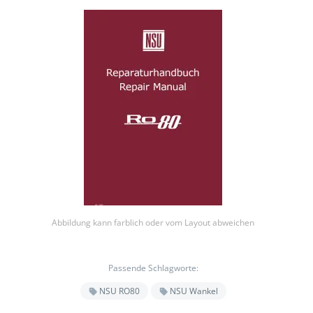
Abbildung kann farblich oder vom Layout abweichen
Passende Schlagworte:
NSU RO80
NSU Wankel