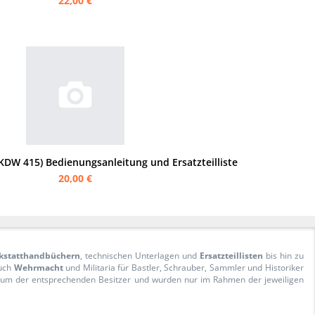
22,00 €
(KDW 415) Bedienungsanleitung und Ersatzteilliste
20,00 €
kstatthandbüchern
, technischen Unterlagen und
Ersatzteillisten
bis hin zu
Auch
Wehrmacht
und Militaria für Bastler, Schrauber, Sammler und Historiker
ntum der entsprechenden Besitzer und wurden nur im Rahmen der jeweiligen