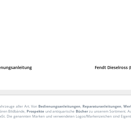
ienungsanleitung
Fendt Dieselross 
ahrzeuge aller Art. Von
Bedienungsanleitungen
,
Reparaturanleitungen
,
Wer
ören Bildbände,
Prospekte
und antiquarische
Bücher
zu unserem Sortiment. 
n MwSt. Die genannten Marken und verwendeten Logos/Markenzeichen sind Eige