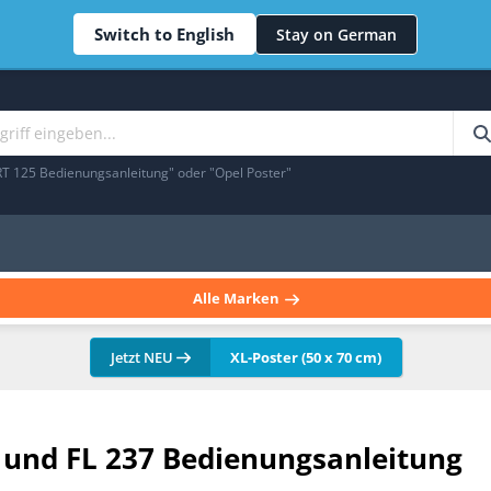
Switch to English
Stay on German
RT 125 Bedienungsanleitung" oder "Opel Poster"
Alle Marken
Jetzt NEU
XL-Poster (50 x 70 cm)
 und FL 237 Bedienungsanleitung