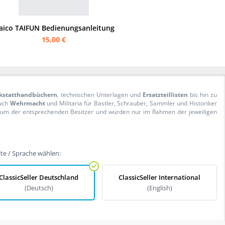
aico TAIFUN Bedienungsanleitung
15,00 €
kstatthandbüchern
, technischen Unterlagen und
Ersatzteillisten
bis hin zu
Auch
Wehrmacht
und Militaria für Bastler, Schrauber, Sammler und Historiker
ntum der entsprechenden Besitzer und wurden nur im Rahmen der jeweiligen
te / Sprache wählen:
ClassicSeller Deutschland
ClassicSeller International
(Deutsch)
(English)