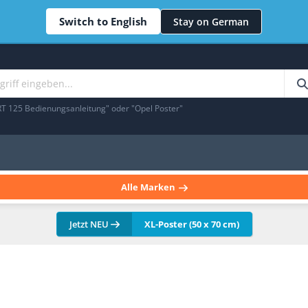
Switch to English
Stay on German
RT 125 Bedienungsanleitung" oder "Opel Poster"
Alle Marken
Jetzt NEU
XL-Poster (50 x 70 cm)