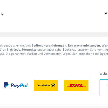
ng
M
ahrzeuge aller Art. Von
Bedienungsanleitungen
,
Reparaturanleitungen
,
Wer
ören Bildbände,
Prospekte
und antiquarische
Bücher
zu unserem Sortiment. 
n MwSt. Die genannten Marken und verwendeten Logos/Markenzeichen sind Eige
Websi