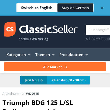
×
Switch to English
Stay on German
ehemals
WK-Verlag
z. B. "DKW RT 12
Kategorien
Themen
Produktarten
Alle Marken
Jetzt NEU
XL-Poster (50 x 70 cm)
Artikelnummer:
WK-0645
Triumph BDG 125 L/SL