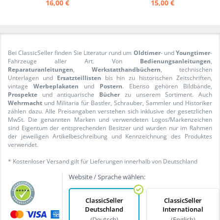
16,00 €
15,00 €
Bei ClassicSeller finden Sie Literatur rund um
Oldtimer
- und
Youngtimer
-
Fahrzeuge aller Art. Von
Bedienungsanleitungen
,
Reparaturanleitungen
,
Werkstatthandbüchern
, technischen
Unterlagen und
Ersatzteillisten
bis hin zu historischen Zeitschriften,
vintage
Werbeplakaten
und
Postern
. Ebenso gehören Bildbände,
Prospekte
und antiquarische
Bücher
zu unserem Sortiment. Auch
Wehrmacht
und Militaria für Bastler, Schrauber, Sammler und Historiker
zählen dazu. Alle Preisangaben verstehen sich inklusive der gesetzlichen
MwSt. Die genannten Marken und verwendeten Logos/Markenzeichen
sind Eigentum der entsprechenden Besitzer und wurden nur im Rahmen
der jeweiligen Artikelbeschreibung und Kennzeichnung des Produktes
verwendet.
* Kostenloser Versand gilt für Lieferungen innerhalb von Deutschland
Website / Sprache wählen:
ClassicSeller
ClassicSeller
Deutschland
International
(Deutsch)
(English)