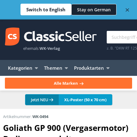
×
Switch to English
Stay on German
ehemals
WK-Verlag
z. B. "DKW RT 12
Kategorien
Themen
Produktarten
Alle Marken
Jetzt NEU
XL-Poster (50 x 70 cm)
Artikelnummer:
WK-0494
Goliath GP 900 (Vergasermotor)