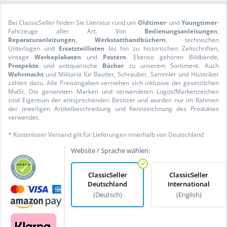
Bei ClassicSeller finden Sie Literatur rund um
Oldtimer
- und
Youngtimer
-
Fahrzeuge aller Art. Von
Bedienungsanleitungen
,
Reparaturanleitungen
,
Werkstatthandbüchern
, technischen
Unterlagen und
Ersatzteillisten
bis hin zu historischen Zeitschriften,
vintage
Werbeplakaten
und
Postern
. Ebenso gehören Bildbände,
Prospekte
und antiquarische
Bücher
zu unserem Sortiment. Auch
Wehrmacht
und Militaria für Bastler, Schrauber, Sammler und Historiker
zählen dazu. Alle Preisangaben verstehen sich inklusive der gesetzlichen
MwSt. Die genannten Marken und verwendeten Logos/Markenzeichen
sind Eigentum der entsprechenden Besitzer und wurden nur im Rahmen
der jeweiligen Artikelbeschreibung und Kennzeichnung des Produktes
verwendet.
* Kostenloser Versand gilt für Lieferungen innerhalb von Deutschland
Website / Sprache wählen:
ClassicSeller
ClassicSeller
Deutschland
International
(Deutsch)
(English)