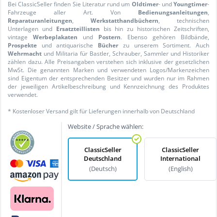
Bei ClassicSeller finden Sie Literatur rund um
Oldtimer
- und
Youngtimer
-
Fahrzeuge aller Art. Von
Bedienungsanleitungen
,
Reparaturanleitungen
,
Werkstatthandbüchern
, technischen
Unterlagen und
Ersatzteillisten
bis hin zu historischen Zeitschriften,
vintage
Werbeplakaten
und
Postern
. Ebenso gehören Bildbände,
Prospekte
und antiquarische
Bücher
zu unserem Sortiment. Auch
Wehrmacht
und Militaria für Bastler, Schrauber, Sammler und Historiker
zählen dazu. Alle Preisangaben verstehen sich inklusive der gesetzlichen
MwSt. Die genannten Marken und verwendeten Logos/Markenzeichen
sind Eigentum der entsprechenden Besitzer und wurden nur im Rahmen
der jeweiligen Artikelbeschreibung und Kennzeichnung des Produktes
verwendet.
* Kostenloser Versand gilt für Lieferungen innerhalb von Deutschland
Website / Sprache wählen:
ClassicSeller
ClassicSeller
Deutschland
International
(Deutsch)
(English)