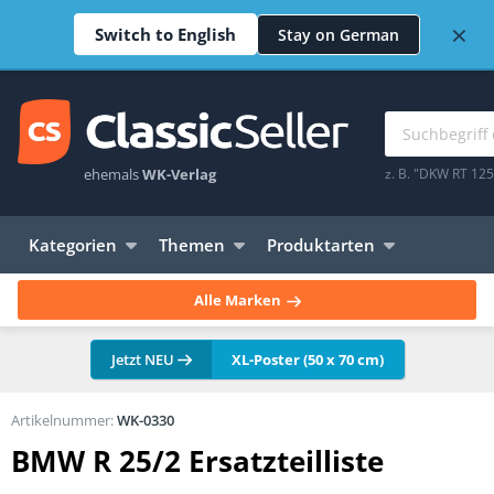
×
Switch to English
Stay on German
ehemals
WK-Verlag
z. B. "DKW RT 12
Kategorien
Themen
Produktarten
Alle Marken
Jetzt NEU
XL-Poster (50 x 70 cm)
Artikelnummer:
WK-0330
BMW R 25/2 Ersatzteilliste