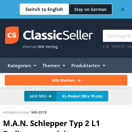
×
Switch to English
Stay on German
ehemals
WK-Verlag
z. B. "DKW RT 12
Kategorien
Themen
Produktarten
Alle Marken
Jetzt NEU
XL-Poster (50 x 70 cm)
Artikelnummer:
WK-0319
M.A.N. Schlepper Typ 2 L1