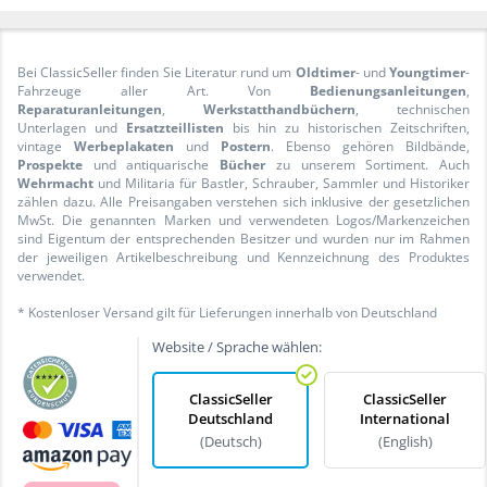
Bei ClassicSeller finden Sie Literatur rund um
Oldtimer
- und
Youngtimer
-
Fahrzeuge aller Art. Von
Bedienungsanleitungen
,
Reparaturanleitungen
,
Werkstatthandbüchern
, technischen
Unterlagen und
Ersatzteillisten
bis hin zu historischen Zeitschriften,
vintage
Werbeplakaten
und
Postern
. Ebenso gehören Bildbände,
Prospekte
und antiquarische
Bücher
zu unserem Sortiment. Auch
Wehrmacht
und Militaria für Bastler, Schrauber, Sammler und Historiker
zählen dazu. Alle Preisangaben verstehen sich inklusive der gesetzlichen
MwSt. Die genannten Marken und verwendeten Logos/Markenzeichen
sind Eigentum der entsprechenden Besitzer und wurden nur im Rahmen
der jeweiligen Artikelbeschreibung und Kennzeichnung des Produktes
verwendet.
* Kostenloser Versand gilt für Lieferungen innerhalb von Deutschland
Website / Sprache wählen:
ClassicSeller
ClassicSeller
Deutschland
International
(Deutsch)
(English)