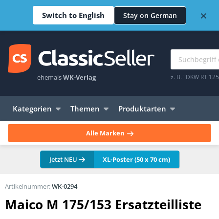
×
Switch to English
Stay on German
ehemals
WK-Verlag
z. B. "DKW RT 12
Kategorien
Themen
Produktarten
Alle Marken
Jetzt NEU
XL-Poster (50 x 70 cm)
Artikelnummer:
WK-0294
Maico M 175/153 Ersatzteilliste