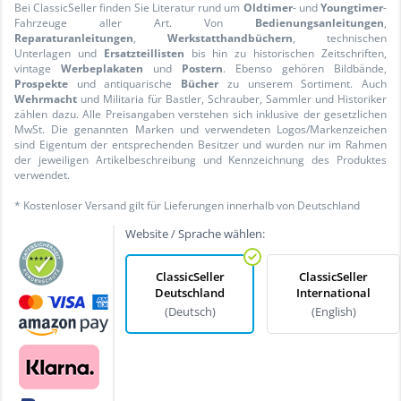
Bei ClassicSeller finden Sie Literatur rund um
Oldtimer
- und
Youngtimer
-
Fahrzeuge aller Art. Von
Bedienungsanleitungen
,
Reparaturanleitungen
,
Werkstatthandbüchern
, technischen
Unterlagen und
Ersatzteillisten
bis hin zu historischen Zeitschriften,
vintage
Werbeplakaten
und
Postern
. Ebenso gehören Bildbände,
Prospekte
und antiquarische
Bücher
zu unserem Sortiment. Auch
Wehrmacht
und Militaria für Bastler, Schrauber, Sammler und Historiker
zählen dazu. Alle Preisangaben verstehen sich inklusive der gesetzlichen
MwSt. Die genannten Marken und verwendeten Logos/Markenzeichen
sind Eigentum der entsprechenden Besitzer und wurden nur im Rahmen
der jeweiligen Artikelbeschreibung und Kennzeichnung des Produktes
verwendet.
* Kostenloser Versand gilt für Lieferungen innerhalb von Deutschland
Website / Sprache wählen:
ClassicSeller
ClassicSeller
Deutschland
International
(Deutsch)
(English)