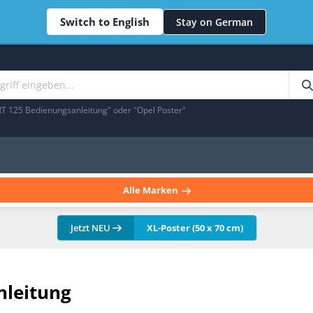
Switch to English
Stay on German
RT 125 Bedienungsanleitung" oder "Opel Poster"
Alle Marken
Jetzt NEU
XL-Poster (50 x 70 cm)
nleitung