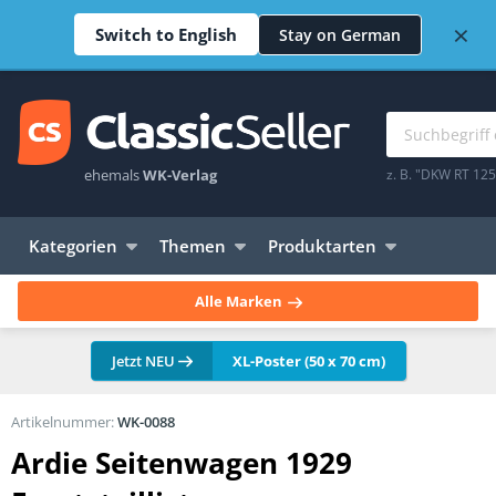
×
Switch to English
Stay on German
ehemals
WK-Verlag
z. B. "DKW RT 12
Kategorien
Themen
Produktarten
Alle Marken
Jetzt NEU
XL-Poster (50 x 70 cm)
Artikelnummer:
WK-0088
Ardie Seitenwagen 1929