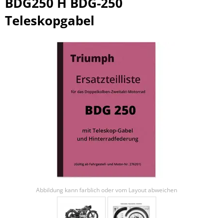
BDG250 H BDG-250
Teleskopgabel
Abbildung kann farblich oder vom Layout abweichen