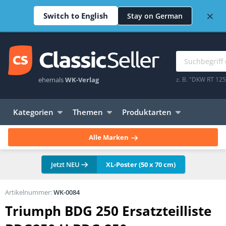
×
Switch to English
Stay on German
ehemals
WK-Verlag
z. B. "DKW RT 12
Kategorien
Themen
Produktarten
Alle Marken
Jetzt NEU
XL-Poster (50 x 70 cm)
Artikelnummer:
WK-0084
Triumph BDG 250 Ersatzteilliste