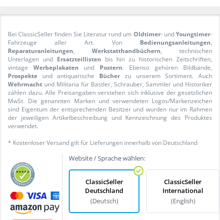
Bei ClassicSeller finden Sie Literatur rund um
Oldtimer
- und
Youngtimer
-
Fahrzeuge aller Art. Von
Bedienungsanleitungen
,
Reparaturanleitungen
,
Werkstatthandbüchern
, technischen
Unterlagen und
Ersatzteillisten
bis hin zu historischen Zeitschriften,
vintage
Werbeplakaten
und
Postern
. Ebenso gehören Bildbände,
Prospekte
und antiquarische
Bücher
zu unserem Sortiment. Auch
Wehrmacht
und Militaria für Bastler, Schrauber, Sammler und Historiker
zählen dazu. Alle Preisangaben verstehen sich inklusive der gesetzlichen
MwSt. Die genannten Marken und verwendeten Logos/Markenzeichen
sind Eigentum der entsprechenden Besitzer und wurden nur im Rahmen
der jeweiligen Artikelbeschreibung und Kennzeichnung des Produktes
verwendet.
* Kostenloser Versand gilt für Lieferungen innerhalb von Deutschland
Website / Sprache wählen:
ClassicSeller
ClassicSeller
Deutschland
International
(Deutsch)
(English)