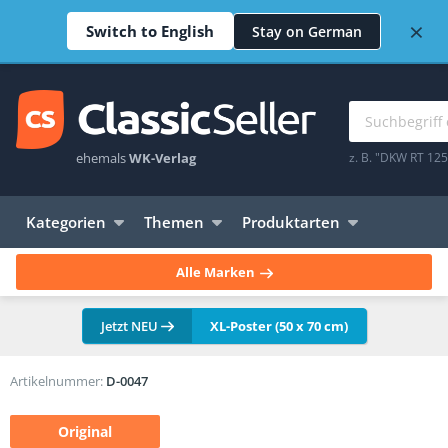
×
Switch to English
Stay on German
ehemals
WK-Verlag
z. B. "DKW RT 12
Kategorien
Themen
Produktarten
Alle Marken
Jetzt NEU
XL-Poster (50 x 70 cm)
Artikelnummer:
D-0047
Original