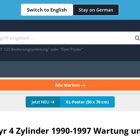
Switch to English
Stay on German
RT 125 Bedienungsanleitung" oder "Opel Poster"
Alle Marken
Jetzt NEU
XL-Poster (50 x 70 cm)
yr 4 Zylinder 1990-1997 Wartung u