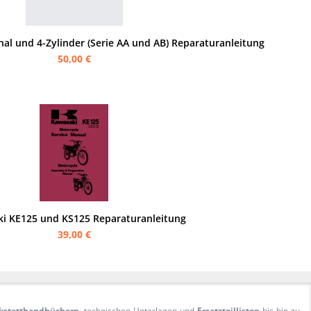
nal und 4-Zylinder (Serie AA und AB) Reparaturanleitung
50,00 €
i KE125 und KS125 Reparaturanleitung
39,00 €
kstatthandbüchern
, technischen Unterlagen und
Ersatzteillisten
bis hin zu