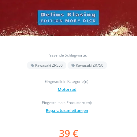
Passende Schlagworte:
Kawasaki ZR550
Kawasaki ZR750
Eingestellt in Kategorie(n):
Motorrad
Eingestellt als Produktart(en):
Reparaturanleitungen
39 €