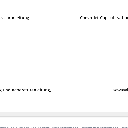
raturanleitung
Chevrolet Capitol, Natio
Honda VTR 1000F Firestorm und XL 1000V Varadero Wartung und Reparaturanleitung, Haynes
Kawasak
ahrzeuge aller Art. Von
Bedienungsanleitungen
,
Reparaturanleitungen
,
Wer