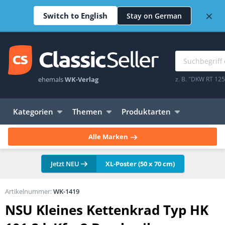
×
Switch to English
Stay on German
ehemals
WK-Verlag
z. B. "DKW RT 12
Kategorien
Themen
Produktarten
Alle Marken
Jetzt NEU
XL-Poster (50 x 70 cm)
Artikelnummer:
WK-1419
NSU Kleines Kettenkrad Typ HK