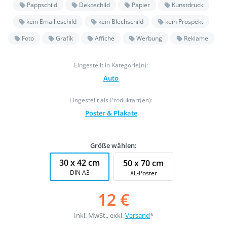
Pappschild
Dekoschild
Papier
Kunstdruck
kein Emailleschild
kein Blechschild
kein Prospekt
Foto
Grafik
Affiche
Werbung
Reklame
Eingestellt in Kategorie(n):
Auto
Eingestellt als Produktart(en):
Poster & Plakate
Größe wählen:
30 x 42 cm
50 x 70 cm
DIN A3
XL-Poster
12 €
Inkl. MwSt., exkl.
Versand
*