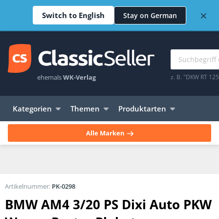
×
Switch to English
Stay on German
ehemals
WK-Verlag
z. B. "DKW RT 12
Kategorien
Themen
Produktarten
Alle Marken
Artikelnummer:
PK-0298
BMW AM4 3/20 PS Dixi Auto PKW