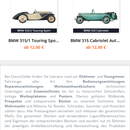
BMW 315/1 Touring Sport Auto PKW Wagen Poster Plakat
BMW 315 Cabriolet Auto PKW Wagen Poster Plakat
ab 12,00 €
ab 12,00 €
Bei ClassicSeller finden Sie Literatur rund um
Oldtimer
- und
Youngtimer
-
Fahrzeuge aller Art. Von
Bedienungsanleitungen
,
Reparaturanleitungen
,
Werkstatthandbüchern
, technischen
Unterlagen und
Ersatzteillisten
bis hin zu historischen Zeitschriften,
vintage
Werbeplakaten
und
Postern
. Ebenso gehören Bildbände,
Prospekte
und antiquarische
Bücher
zu unserem Sortiment. Auch
Wehrmacht
und Militaria für Bastler, Schrauber, Sammler und Historiker
zählen dazu. Alle Preisangaben verstehen sich inklusive der gesetzlichen
MwSt. Die genannten Marken und verwendeten Logos/Markenzeichen
sind Eigentum der entsprechenden Besitzer und wurden nur im Rahmen
der jeweiligen Artikelbeschreibung und Kennzeichnung des Produktes