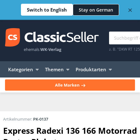
×
Switch to English
Stay on German
ehemals
WK-Verlag
z. B. "DKW RT 12
Kategorien
Themen
Produktarten
Alle Marken
Artikelnummer:
PK-0137
Express Radexi 136 166 Motorrad