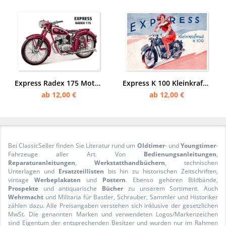
Express Radex 175 Motorrad Poster Plakat
Express K 100 Kleinkraftrad Motorrad Poster Plakat
ab 12,00 €
ab 12,00 €
Bei ClassicSeller finden Sie Literatur rund um
Oldtimer
- und
Youngtimer
-
Fahrzeuge aller Art. Von
Bedienungsanleitungen
,
Reparaturanleitungen
,
Werkstatthandbüchern
, technischen
Unterlagen und
Ersatzteillisten
bis hin zu historischen Zeitschriften,
vintage
Werbeplakaten
und
Postern
. Ebenso gehören Bildbände,
Prospekte
und antiquarische
Bücher
zu unserem Sortiment. Auch
Wehrmacht
und Militaria für Bastler, Schrauber, Sammler und Historiker
zählen dazu. Alle Preisangaben verstehen sich inklusive der gesetzlichen
MwSt. Die genannten Marken und verwendeten Logos/Markenzeichen
sind Eigentum der entsprechenden Besitzer und wurden nur im Rahmen