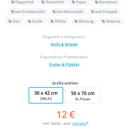
Pappschild
Dekoschild
Papier
Kunstdruck
kein Emailleschild
kein Blechschild
kein Prospekt
Foto
Grafik
Affiche
Werbung
Reklame
Eingestellt in Kategorie(n):
Mofa & Moped
Eingestellt als Produktart(en):
Poster & Plakate
Größe wählen:
30 x 42 cm
50 x 70 cm
DIN A3
XL-Poster
12 €
Inkl. MwSt., exkl.
Versand
*