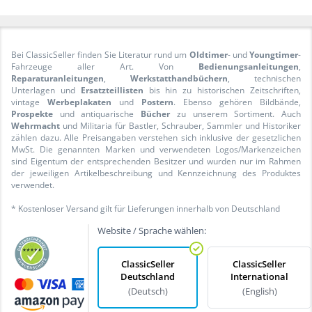
Bei ClassicSeller finden Sie Literatur rund um
Oldtimer
- und
Youngtimer
-
Fahrzeuge aller Art. Von
Bedienungsanleitungen
,
Reparaturanleitungen
,
Werkstatthandbüchern
, technischen
Unterlagen und
Ersatzteillisten
bis hin zu historischen Zeitschriften,
vintage
Werbeplakaten
und
Postern
. Ebenso gehören Bildbände,
Prospekte
und antiquarische
Bücher
zu unserem Sortiment. Auch
Wehrmacht
und Militaria für Bastler, Schrauber, Sammler und Historiker
zählen dazu. Alle Preisangaben verstehen sich inklusive der gesetzlichen
MwSt. Die genannten Marken und verwendeten Logos/Markenzeichen
sind Eigentum der entsprechenden Besitzer und wurden nur im Rahmen
der jeweiligen Artikelbeschreibung und Kennzeichnung des Produktes
verwendet.
* Kostenloser Versand gilt für Lieferungen innerhalb von Deutschland
Website / Sprache wählen:
ClassicSeller
ClassicSeller
Deutschland
International
(Deutsch)
(English)