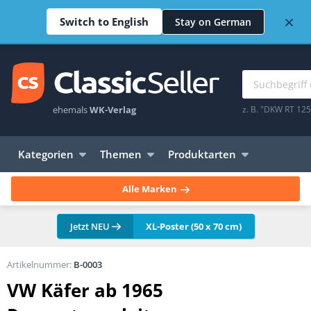
×
Switch to English
Stay on German
ehemals
WK-Verlag
z. B. "DKW RT 12
Kategorien
Themen
Produktarten
Alle Marken
Jetzt NEU
XL-Poster (50 x 70 cm)
Artikelnummer:
B-0003
VW Käfer ab 1965