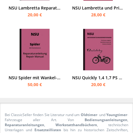
NSU Lambretta Reparaturanleitung Motorroller Werkstatthandbuch
NSU Lambretta und Prima Autoroller Reparaturanleitung Instandsetzungsanweisungen
20,00 €
28,00 €
NSU Spider mit Wankel-Motor Reparaturanleitung Werkstatthandbuch
NSU Quickly 1,4 1,7 PS N L T TTK S 2 Reparaturanleitung Werkstatthandbuch
50,00 €
20,00 €
Bei ClassicSeller finden Sie Literatur rund um
Oldtimer
- und
Youngtimer
-
Fahrzeuge aller Art. Von
Bedienungsanleitungen
,
Reparaturanleitungen
,
Werkstatthandbüchern
, technischen
Unterlagen und
Ersatzteillisten
bis hin zu historischen Zeitschriften,