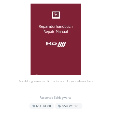
Abbildung kann farblich oder vom Layout abweichen
Passende Schlagworte:
NSU RO80
NSU Wankel