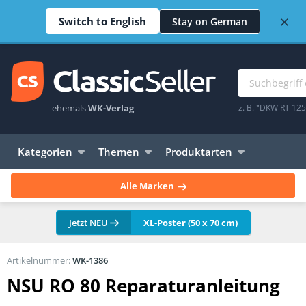
×
Switch to English
Stay on German
ehemals
WK-Verlag
z. B. "DKW RT 12
Kategorien
Themen
Produktarten
Alle Marken
Jetzt NEU
XL-Poster (50 x 70 cm)
Artikelnummer:
WK-1386
NSU RO 80 Reparaturanleitung