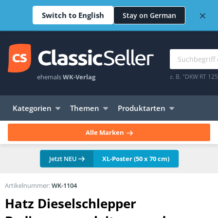
×
Switch to English
Stay on German
ehemals
WK-Verlag
z. B. "DKW RT 12
Kategorien
Themen
Produktarten
Alle Marken
Jetzt NEU
XL-Poster (50 x 70 cm)
Artikelnummer:
WK-1104
Hatz Dieselschlepper