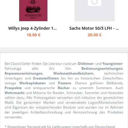
Willys Jeep 4-Zylinder 1946 Beschreibung und Prüfbericht
Sachs Motor 50/3 LFH - 50/3 MLFB, 50/4 LKH - 50/4 LKS, 50/4 MLFB - 50/4 MLKAX Reparaturanleitung
18,00 €
20,00 €
Bei ClassicSeller finden Sie Literatur rund um
Oldtimer
- und
Youngtimer
-
Fahrzeuge aller Art. Von
Bedienungsanleitungen
,
Reparaturanleitungen
,
Werkstatthandbüchern
, technischen
Unterlagen und
Ersatzteillisten
bis hin zu historischen Zeitschriften,
vintage
Werbeplakaten
und
Postern
. Ebenso gehören Bildbände,
Prospekte
und antiquarische
Bücher
zu unserem Sortiment. Auch
Wehrmacht
und Militaria für Bastler, Schrauber, Sammler und Historiker
zählen dazu. Alle Preisangaben verstehen sich inklusive der gesetzlichen
MwSt. Die genannten Marken und verwendeten Logos/Markenzeichen
sind Eigentum der entsprechenden Besitzer und wurden nur im Rahmen
der jeweiligen Artikelbeschreibung und Kennzeichnung des Produktes
verwendet.
* Kostenloser Versand gilt für Lieferungen innerhalb von Deutschland