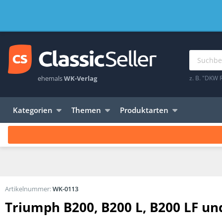
ehemals
WK-Verlag
z. B. "DKW 
Kategorien
Themen
Produktarten
Artikelnummer:
WK-0113
Triumph B200, B200 L, B200 LF und