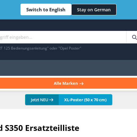
Switch to English
Stay on German
RT 125 Bedienungsanleitung" oder "Opel Poster"
Alle Marken
Jetzt NEU
XL-Poster (50 x 70 cm)
 S350 Ersatzteilliste