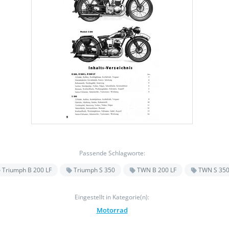
Passende Schlagworte:
Triumph B 200 LF
Triumph S 350
TWN B 200 LF
TWN S 35
Eingestellt in Kategorie(n):
Motorrad